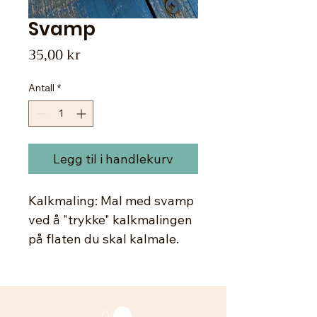
Svamp
Pris
35,00 kr
Antall
*
Legg til i handlekurv
Kalkmaling: Mal med svamp
ved å "trykke" kalkmalingen
på flaten du skal kalmale.
Fukt svampen før du starter.
Svampmaling blir kult når
du blander farger og får en
farge over en annen. Ikke ha