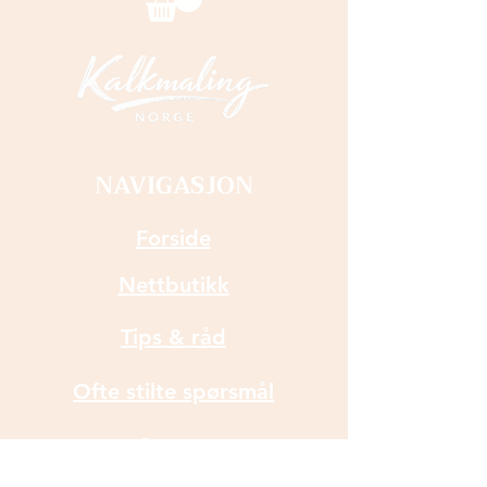
for mye kalkmaling på
svampen når du trykker på.
Voks: Svampen er god å
bruke når du skal smøre ut,
gni inn og tørke av voks på
NAVIGASJON
glatte flater.
Forside
Svampen kan klippes i
Nettbutikk
mindre biter.
Rengjør svampen med
Tips & råd
lunket vann. Svampen er
laget av polyuretanskum og
Ofte stilte spørsmål
måler 16, 5 x 4,5 x 9 cm.
Om oss