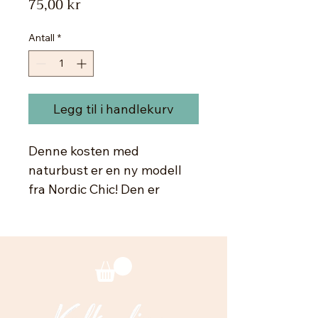
Pris
75,00 kr
Antall
*
Legg til i handlekurv
Denne kosten med
naturbust er en ny modell
fra Nordic Chic! Den er
hendig å male med når du
skal male
gjennom sjablonger,
male små områder,
eks dekorasjoner,
gjenstander, ornamenter og