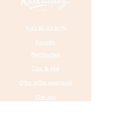
annet i mindre størrelse. De
er gode å stople med, altså
"dytte malingen på" med
flatenden. Størrelsen på
NAVIGASJON
flatenden er 2 cm og kostens
lengde 10 cm. Denne er den
Forside
største på bildet av to koster
Nettbutikk
sammen.
Et annet alternativ til å male
Tips & råd
gjennom sjablong er å
bruke stoplekost med svamp
Ofte stilte spørsmål
som du også finner i
nettbutikken her hos
Om oss
Kalkmaling Norge.
Kontakt oss