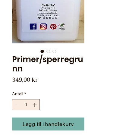
Primer/sperregru
nn
Pris
349,00 kr
Antall
*
Legg til i handlekurv