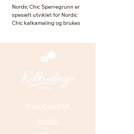
Nordic Chic Sperregrunn er
spesielt utviklet for Nordic
Chic kalkamaling og brukes
på overflater av tre som
mulig inneholder substanser
som kan trenge opp
gjennom malingen, eks
linilje/ olje. Overflaten skal
være ren og tørr før
påføring. Påfør ett eller to
tynne strøk. Puss lett med
sandpapir før strøk nummer
to.
NAVIGASJON
Rør godt før bruk. 500 ml.
Forside