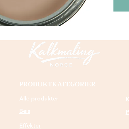
hagem
og våt
Fargen
"Furn
navn.
PRODUKTKATEGORIER
Alle produkter
K
Beis
P
Effekter