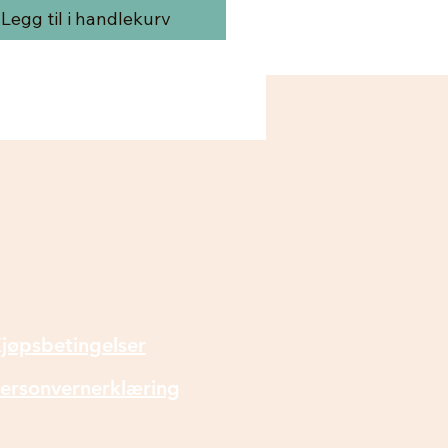
øbler, kjøkkeninnredning
Legg til i handlekurv
rom, både ute og inne.
 tilsvarer møbelmalingen
iture Paint" med sammen
INFORMASJON
jøpsbetingelser
ersonvernerklæring