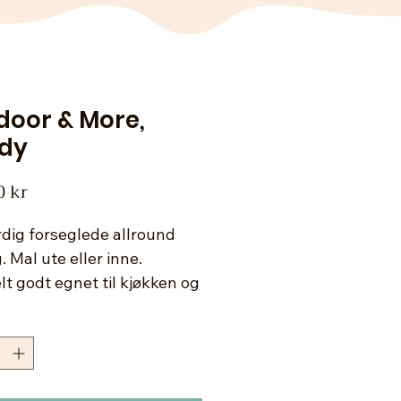
door & More,
dy
Pris
0 kr
rdig forseglede allround
. Mal ute eller inne.
lt godt egnet til kjøkken og
. Outdoor & more trenger
kstra forsegling. Den er
nnlig og luktfri.
g til vinduer, dører,