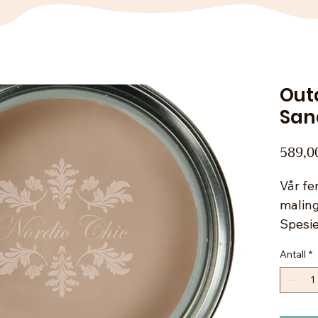
Out
San
589,0
Vår fe
maling
Spesie
våtrom
Antall
*
ikke e
miljøve
Ypperli