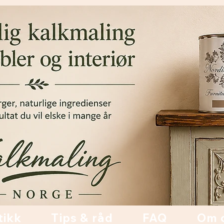
tikk
Tips & råd
FAQ
Om 