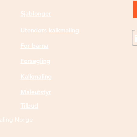
Sjablonger
Utendørs kalkmaling
For barna
Forsegling
Kalkmaling
Maleutstyr
Tilbud
aling Norge