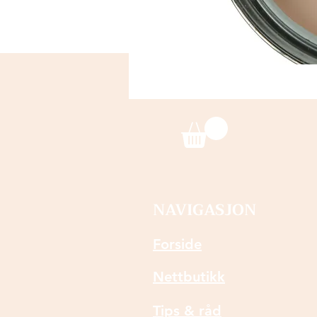
NAVIGASJON
Forside
Nettbutikk
Tips & råd