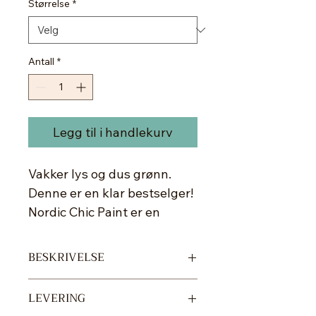
Størrelse
*
Antall
*
Legg til i handlekurv
Vakker lys og dus grønn.
Denne er en klar bestselger!
Nordic Chic Paint er en
miljømerket kalkmaling,
egnet for møbler, dekor,
BESKRIVELSE
vegger og mye mer. Ingen
Kalkmaling fester seg på det meste
helseskadelige ingredienser,
LEVERING
av materialer - det er derfor et
luktfritt og du kan oppholde
gunstig valg om du vil ha noe som er