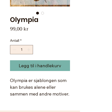
Olympia
Pris
99,00 kr
Antall
*
Legg til i handlekurv
Olympia er sjablongen som
kan brukes alene eller
sammen med andre motiver.
Grenens bue kan legges
under et motiv, slik at du får