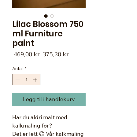
Lilac Blossom 750
ml Furniture
paint
Vanlig
Salgspris
 469,00 kr 
375,20 kr
pris
Antall
*
Legg til i handlekurv
Har du aldri malt med
kalkmaling før?
Det er lett 😊 Vår kalkmaling