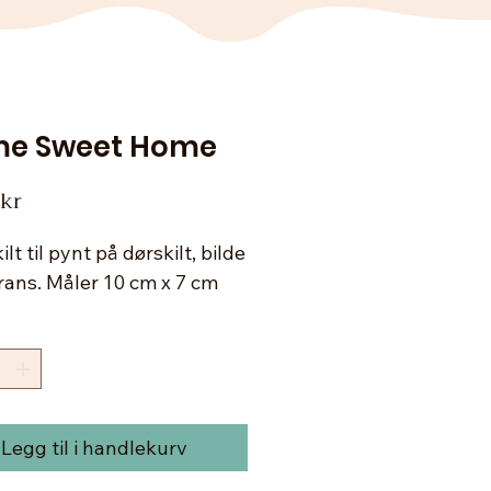
e Sweet Home
Pris
 kr
ilt til pynt på dørskilt, bilde
krans. Måler 10 cm x 7 cm
Legg til i handlekurv