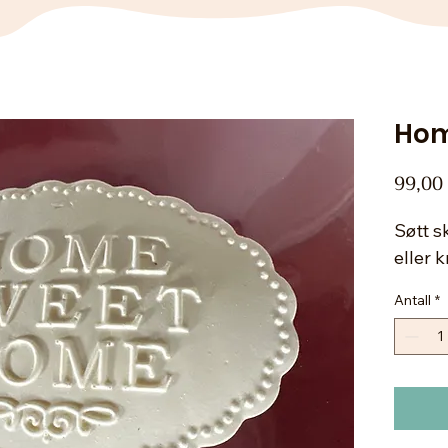
Hom
99,00
Søtt sk
eller 
Antall
*