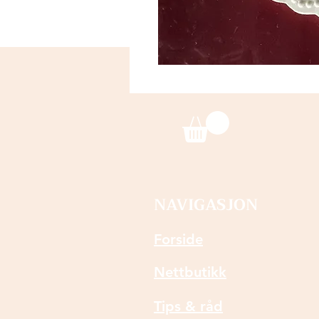
NAVIGASJON
Forside
Nettbutikk
Tips & råd