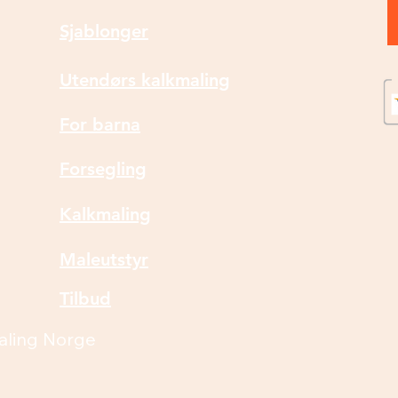
Sjablonger
Utendørs kalkmaling
For barna
Forsegling
Kalkmaling
Maleutstyr
Tilbud
aling Norge