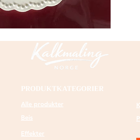
PRODUKTKATEGORIER
Alle produkter
K
Beis
P
Effekter