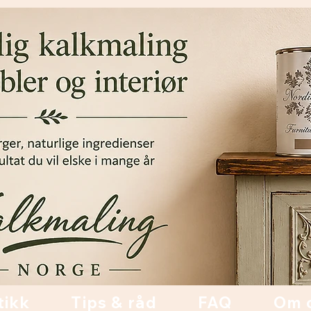
tikk
Tips & råd
FAQ
Om 