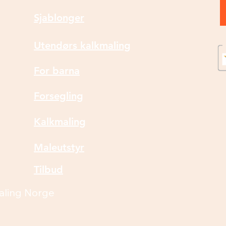
Sjablonger
Utendørs kalkmaling
For barna
Forsegling
Kalkmaling
Maleutstyr
Tilbud
aling Norge