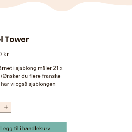
el Tower
Pris
0 kr
tårnet i sjablong måler 21 x
 (Ønsker du flere franske
 har vi også sjablongen
France Stamp), Sjablongen
god kvalitet, laget av plast
 både bøyelig og solid til
mange ganger. Denne har
ge. Rengjøres i lunket vann.
Legg til i handlekurv
duktet "Leaf & Foil" hvis du