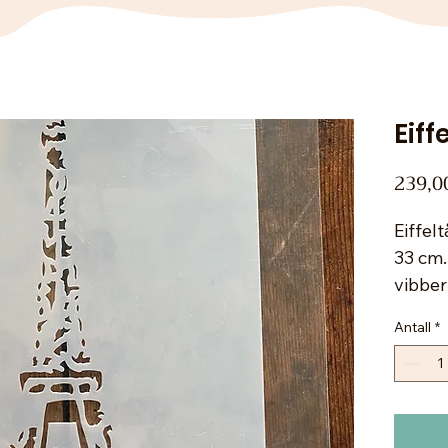
Eiff
239,0
Eiffel
33 cm.
vibber
Paris 
Antall
*
er av 
som er
bruk 
du len
Se pro