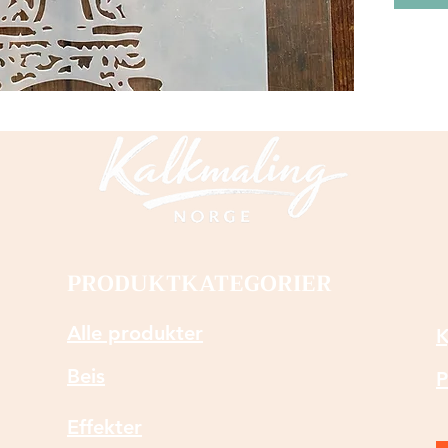
har lys
kombi
PRODUKTKATEGORIER
Alle produkter
K
Beis
P
Effekter