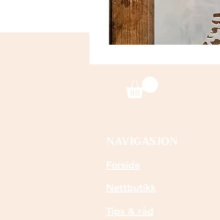
NAVIGASJON
Forside
Nettbutikk
Tips & råd