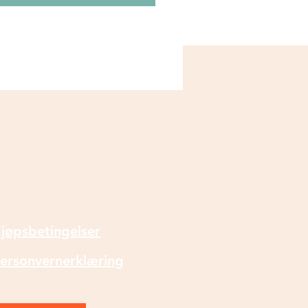
t til å bruke metallisk folie i
nasjon med sjablongen.
INFORMASJON
jøpsbetingelser
ersonvernerklæring