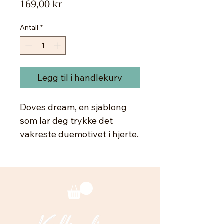
Pris
169,00 kr
Antall
*
Legg til i handlekurv
Doves dream, en sjablong
som lar deg trykke det
vakreste duemotivet i hjerte.
Se for deg denne på
soverommet eller hvva med
på hyttedøra? Mulighetene
er mange. Selve mønsteret
er 24 cm høyt og 28 cm
bredt.