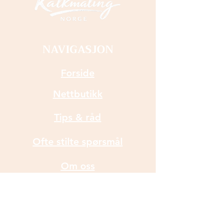
Sånn gjør du: Sjablongen
legges over flaten du ønsker
å prege. Hvis det er en
skapdør du skal ha
NAVIGASJON
mønsteret på, er det best å
ha døren liggende flat mens
Forside
du jobber. Det er lurt å ikke
Nettbutikk
ha for mye maling på
svampen/sjablongkosten
Tips & råd
når du maler, slik at
malingen ikke presses ut på
Ofte stilte spørsmål
undersiden av mønsteret.
"Tapp tapp" på malingen du
Om oss
ønsker og løft så sjablongen
Kontakt oss
forsiktig opp. Legg gjerne
sjablongen i lunket zalovann
etter bruk, slik at den er ren