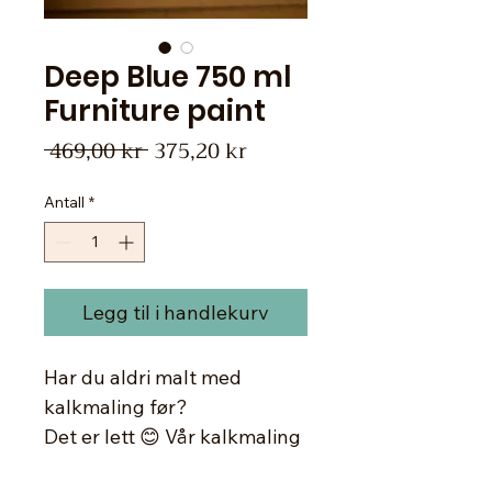
Deep Blue 750 ml
Furniture paint
Vanlig
Salgspris
 469,00 kr 
375,20 kr
pris
Antall
*
Legg til i handlekurv
Har du aldri malt med
kalkmaling før?
Det er lett 😊 Vår kalkmaling
inneholder ikke mikroplast