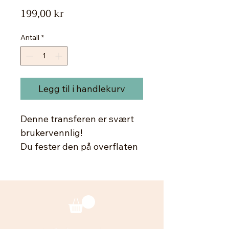
Pris
199,00 kr
Antall
*
Legg til i handlekurv
Denne transferen er svært
brukervennlig!
Du fester den på overflaten
med hjelp av vann. Dette
designet kan brukes på
nesten alle overflater: tre,
lerret, leire, glass, porselen,
papir, betong, plast og så