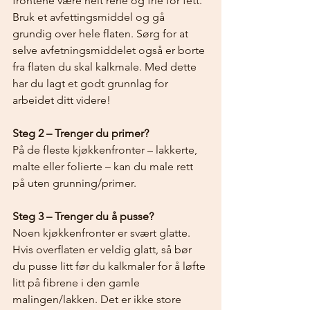
frontene være helt rene og frie for fett. 
Bruk et avfettingsmiddel og gå 
grundig over hele flaten. Sørg for at 
selve avfetningsmiddelet også er borte 
fra flaten du skal kalkmale. Med dette 
har du lagt et godt grunnlag for 
arbeidet ditt videre!
Steg 2 – Trenger du primer?
På de fleste kjøkkenfronter – lakkerte, 
malte eller folierte – kan du male rett 
på uten grunning/primer.
Steg 3 – Trenger du å pusse? 
Noen kjøkkenfronter er svært glatte. 
Hvis overflaten er veldig glatt, så bør 
du pusse litt før du kalkmaler for å løfte 
litt på fibrene i den gamle 
malingen/lakken. Det er ikke store 